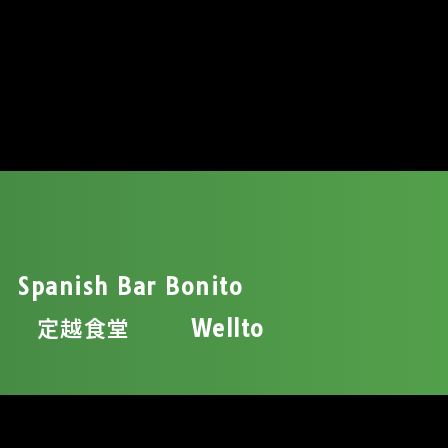
Spanish Bar Bonito
定越食堂
Wellto