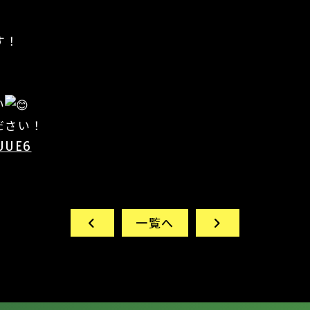
す！
い
ださい！
hUUE6
一覧へ