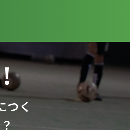
!
につく
か？