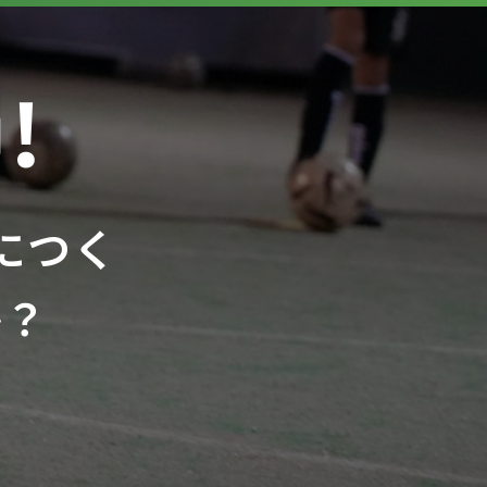
!
につく
か？